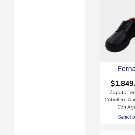
Fern
$
1,849
Zapato Ter
Caballero An
Con Agu
Select 