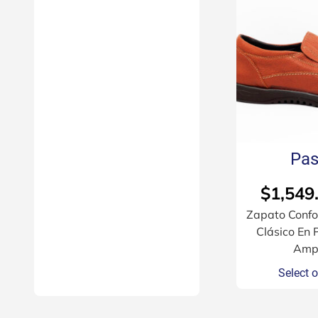
Pa
$
1,549
Zapato Confo
Clásico En 
Ampl
Select 