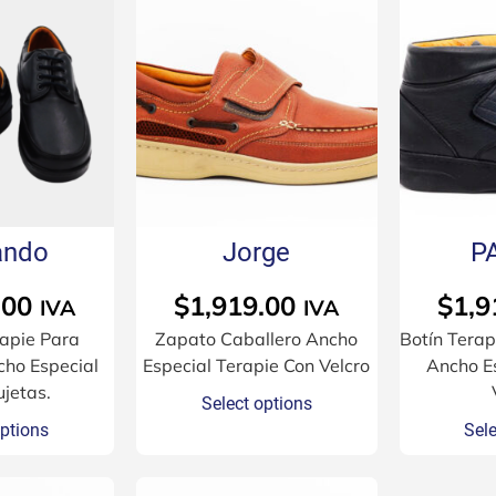
ando
Jorge
P
.00
$
1,919.00
$
1,9
IVA
IVA
apie Para
Zapato Caballero Ancho
Botín Terap
cho Especial
Especial Terapie Con Velcro
Ancho E
jetas.
Select options
options
Sele