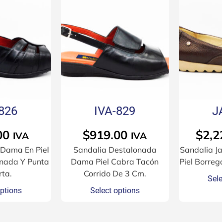
826
IVA-829
J
00
$
919.00
$
2,2
IVA
IVA
 Dama En Piel
Sandalia Destalonada
Sandalia J
nada Y Punta
Dama Piel Cabra Tacón
Piel Borreg
rta.
Corrido De 3 Cm.
Sele
options
Select options