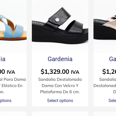
ia
Gardenia
Ga
00
$
1,329.00
$
1,2
IVA
IVA
al Para Dama
Sandalia Destalonada
Sandali
 Elástico En
Dama Con Velcro Y
Destalonad
ón.
Plataforma De 6 cm.
D
options
Select options
Sele