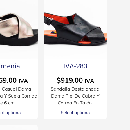
rdenia
IVA-283
69.00
$
919.00
IVA
IVA
a Casual Dama
Sandalia Destalonada
a Y Suela Corrida
Dama Piel De Cabra Y
e 6 cm.
Correa En Talón.
ct options
Select options