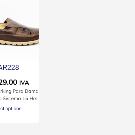
AR228
29.00
IVA
arking Para Dama
o Sistema 16 Hrs.
ct options