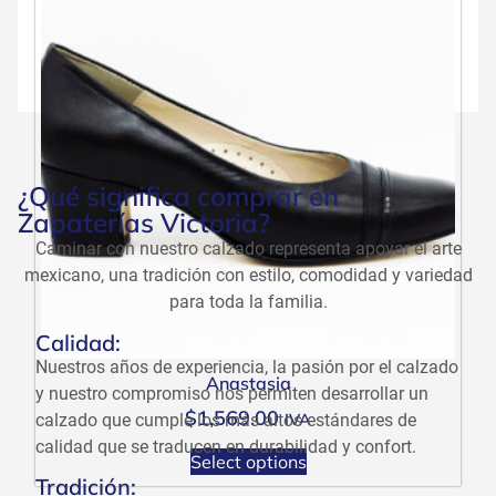
¿Qué significa comprar en
Zapaterías Victoria?
Caminar con nuestro calzado representa apoyar el arte
mexicano, una tradición con estilo, comodidad y variedad
para toda la familia.
Calidad:
Nuestros años de experiencia, la pasión por el calzado
Anastasia
y nuestro compromiso nos permiten desarrollar un
$
1,569.00
calzado que cumple los más altos estándares de
IVA
calidad que se traducen en durabilidad y confort.
Select options
Tradición: