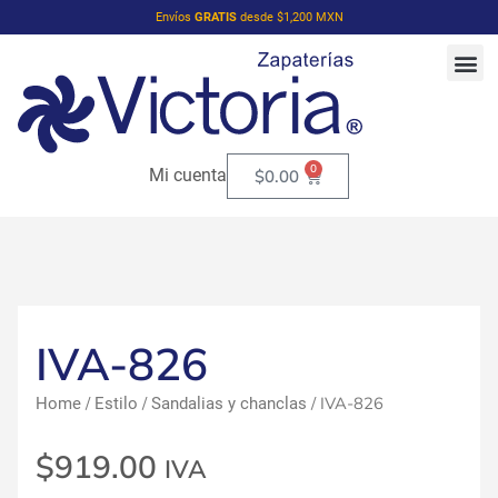
Envíos
GRATIS
desde $1,200 MXN
0
Mi cuenta
$
0.00
IVA-826
/
/
/ IVA-826
Home
Estilo
Sandalias y chanclas
$
919.00
IVA