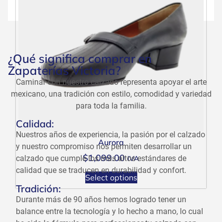
¿Qué significa comprar en
Zapaterías Victoria?
Caminar con nuestro calzado representa apoyar el arte
mexicano, una tradición con estilo, comodidad y variedad
para toda la familia.
Calidad:
Nuestros años de experiencia, la pasión por el calzado
Aurora
y nuestro compromiso nos permiten desarrollar un
$
1,099.00
calzado que cumple los más altos estándares de
IVA
calidad que se traducen en durabilidad y confort.
Select options
Tradición:
Durante más de 90 años hemos logrado tener un
balance entre la tecnología y lo hecho a mano, lo cual