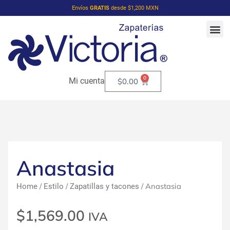
Envíos
GRATIS
desde $1,200 MXN
0
Mi cuenta
$
0.00
Anastasia
/
/
/ Anastasia
Home
Estilo
Zapatillas y tacones
$
1,569.00
IVA