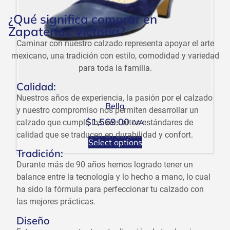
¿Qué significa comprar en
Zapaterías Victoria?
Caminar con nuestro calzado representa apoyar el arte
mexicano, una tradición con estilo, comodidad y variedad
para toda la familia.
Calidad:
Nuestros años de experiencia, la pasión por el calzado
Bella
y nuestro compromiso nos permiten desarrollar un
$
1,569.00
calzado que cumple los más altos estándares de
IVA
calidad que se traducen en durabilidad y confort.
Select options
Tradición:
Durante más de 90 años hemos logrado tener un
balance entre la tecnología y lo hecho a mano, lo cual
ha sido la fórmula para perfeccionar tu calzado con
las mejores prácticas.
Diseño