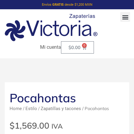
Envíos
GRATIS
desde $1,200 MXN
0
Mi cuenta
$
0.00
Pocahontas
/
/
/ Pocahontas
Home
Estilo
Zapatillas y tacones
$
1,569.00
IVA